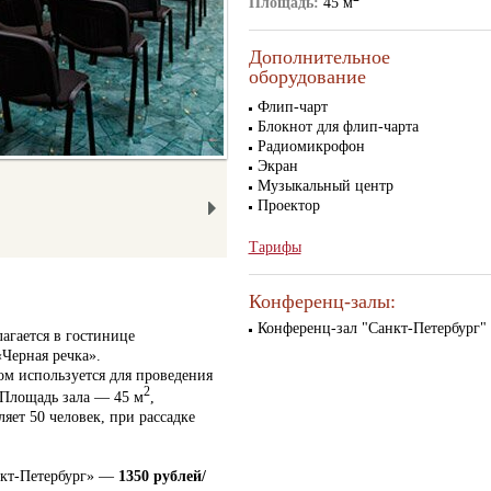
Площадь:
45 м
Дополнительное
оборудование
Флип-чарт
Блокнот для флип-чарта
Радиомикрофон
Экран
Музыкальный центр
Проектор
Тарифы
Конференц-залы:
Конференц-зал "Санкт-Петербург"
агается в гостинице
«Черная речка».
ом используется для проведения
2
 Площадь зала — 45 м
,
ляет 50 человек, при рассадке
нкт-Петербург» —
1350 рублей/