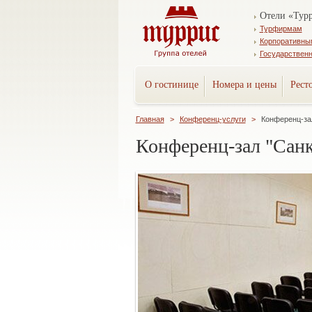
Отели «Тур
Турфирмам
Корпоративны
Государствен
О гостинице
Номера и цены
Рест
Главная
>
Конференц-услуги
>
Конференц-за
Конференц-зал "Санк