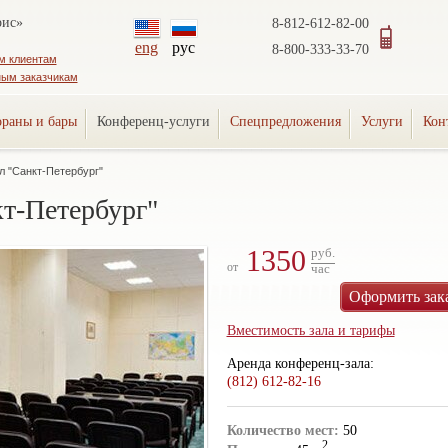
рис»
8-812-612-82-00
eng
рус
8-800-333-33-70
м клиентам
ным заказчикам
ораны и бары
Конференц-услуги
Спецпредложения
Услуги
Кон
л "Санкт-Петербург"
т-Петербург"
1350
руб.
от
час
Оформить зак
Вместимость зала и тарифы
Аренда конференц-зала:
(812) 612-82-16
Количество мест:
50
2