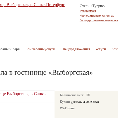
Отели «Туррис»
Турфирмам
Корпоративным клиентам
Государственным заказчик
ораны и бары
Конференц-услуги
Спецпредложения
Услуги
Кон
ала в гостинице «Выборгская»
Количество мест:
100
Кухня:
русская, европейская
Wi-Fi зона