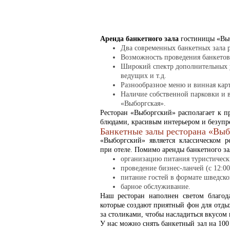
Аренда банкетного зала
гостиницы «Выб
Два современных банкетных зала 
Возможность проведения банкетов,
Широкий спектр дополнительных у
ведущих и т.д.
Разнообразное меню и винная кар
Наличие собственной парковки и 
«Выборгская».
Ресторан «Выборгский» располагает к 
блюдами, красивым интерьером и безуп
Банкетные залы ресторана «Вы
«Выборгский» является классическом р
при отеле. Помимо аренды банкетного зал
организацию питания туристическ
проведение бизнес-ланчей (с 12:00
питание гостей в формате шведског
барное обслуживание.
Наш ресторан наполнен светом благод
которые создают приятный фон для отды
за столиками, чтобы насладиться вкусом
У нас можно снять банкетный зал на 100