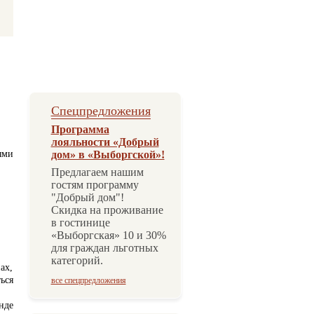
Дисконтные карты
Спецпредложения
Спецпредложения
Программа
лояльности «Добрый
ыми
дом» в «Выборгской»!
Предлагаем нашим
гостям программу
"Добрый дом"!
Скидка на проживание
в гостинице
«Выборгская» 10 и 30%
для граждан льготных
категорий.
ах,
ься
все спецпредложения
нде