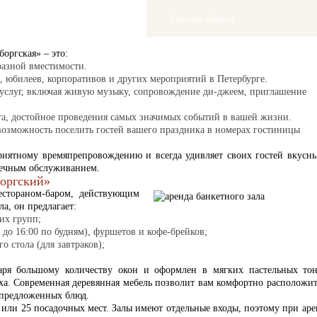
Заказать банкет
оргская» – это:
разной вместимости.
 юбилеев, корпоративов и других мероприятий в Петербурге.
слуг, включая живую музыку, сопровождение ди-джеем, приглашение
та, достойное проведения самых значимых событий в вашей жизни.
возможность поселить гостей вашего праздника в номерах
гостиницы
приятному времяпрепровождению и всегда удивляет своих гостей вкусн
речным обслуживанием.
боргский»
естораном-баром, действующим
а, он предлагает:
их групп;
 до 16:00 по будням), фуршетов и кофе-брейков;
о стола (для завтраков);
аря большому количеству окон и оформлен в мягких пастельных тон
ха. Современная деревянная мебель позволит вам комфортно расположит
 предложенных блюд.
 или 25 посадочных мест. Залы имеют отдельные входы, поэтому при аре