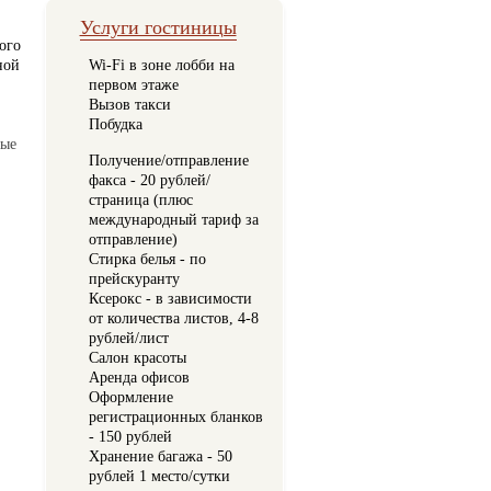
Услуги гостиницы
ого
ной
Wi-Fi в зоне лобби на
первом этаже
Вызов такси
Побудка
рые
Получение/отправление
факса - 20 рублей/
страница (плюс
международный тариф за
отправление)
Стирка белья - по
прейскуранту
Ксерокс - в зависимости
от количества листов, 4-8
рублей/лист
Салон красоты
Аренда офисов
Оформление
регистрационных бланков
- 150 рублей
Хранение багажа - 50
рублей 1 место/сутки