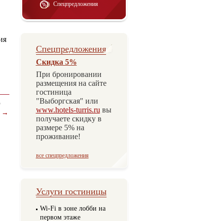
Спецпредложения
ия
Спецпредложения
Скидка 5%
При бронировании
.
размещения на сайте
гостиница
"Выборгская" или
5
www.hotels-turris.ru
вы
→
получаете скидку в
размере 5% на
проживание!
все спецпредложения
Услуги гостиницы
Wi-Fi в зоне лобби на
первом этаже