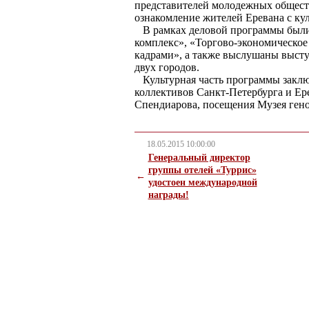
представителей молодежных общест
ознакомление жителей Еревана с ку
В рамках деловой программы были
комплекс», «Торгово-экономическое
кадрами», а также выслушаны высту
двух городов.
Культурная часть программы заключ
коллективов Санкт-Петербурга и Ере
Спендиарова, посещения Музея ген
18.05.2015 10:00:00
Генеральный директор
группы отелей «Туррис»
←
удостоен международной
награды!