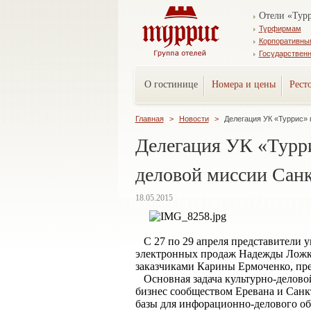
Отели «Тур
Турфирмам
Корпоративны
Государствен
О гостинице
Номера и цены
Рест
Главная
>
Новости
>
Делегация УК «Туррис» 
Делегация УК «Турри
деловой миссии Санк
18.05.2015
С 27 по 29 апреля представители у
электронных продаж Надежды Ложки
заказчиками Карины Ермоченко, пре
Основная задача культурно-деловой
бизнес сообществом Еревана и Санк
базы для инфорационно-делового о