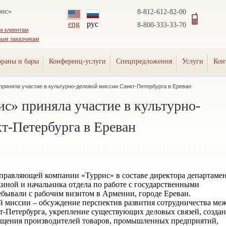
рис»
8-812-612-82-00
eng
рус
8-800-333-33-70
м клиентам
ным заказчикам
ораны и бары
Конференц-услуги
Спецпредложения
Услуги
Кон
приняла участие в культурно-деловой миссии Санкт-Петербурга в Ереван
с» приняла участие в культурно-
т-Петербурга в Ереван
правляющей компании «Туррис» в составе директора департаме
ной и начальника отдела по работе с государственными
бывали с рабочим визитом в Армении, городе Ереван.
 миссии – обсуждение перспектив развития сотрудничества ме
т-Петербурга, укрепление существующих деловых связей, созда
бщения производителей товаров, промышленных предприятий,