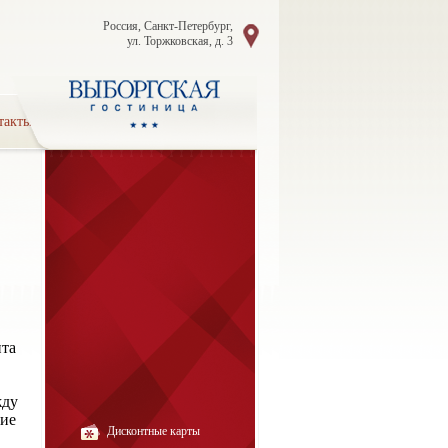
Россия, Санкт-Петербург,
ул. Торжковская, д. 3
такты
нта
жду
ние
Дисконтные карты