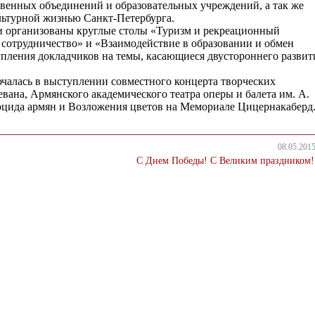
венных объединений и образовательных учреждений, а так же
льтурной жизнью Санкт-Петербурга.
 организованы круглые столы «Туризм и рекреационный
 сотрудничество» и «Взаимодействие в образовании и обмен
пления докладчиков на темы, касающиеся двустороннего развит
алась в выступлении совместного концерта творческих
вана, Армянского академического театра оперы и балета им. А.
оцида армян и Возложения цветов на Мемориале Цицернакаберд
08.05.201
С Днем Победы! С Великим праздником!